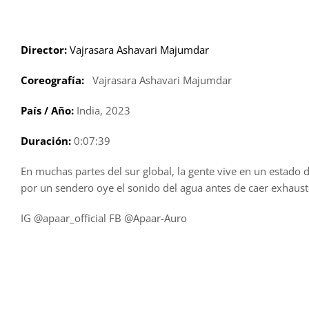
Saltar
al
contenido
Director:
Vajrasara Ashavari Majumdar
Coreografía:
Vajrasara Ashavari Majumdar
País / Año:
India, 2023
Duración:
0:07:39
En muchas partes del sur global, la gente vive en un estado 
por un sendero oye el sonido del agua antes de caer exhausto
IG @apaar_official FB @Apaar-Auro