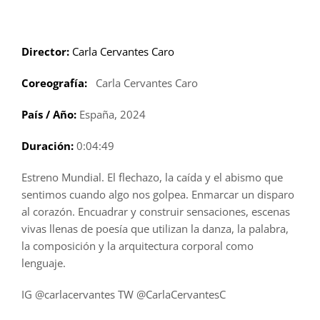
Saltar
al
contenido
Director:
Carla Cervantes Caro
Coreografía:
Carla Cervantes Caro
País / Año:
España, 2024
Duración:
0:04:49
Estreno Mundial. El flechazo, la caída y el abismo que
sentimos cuando algo nos golpea. Enmarcar un disparo
al corazón. Encuadrar y construir sensaciones, escenas
vivas llenas de poesía que utilizan la danza, la palabra,
la composición y la arquitectura corporal como
lenguaje.
IG @carlacervantes TW @CarlaCervantesC