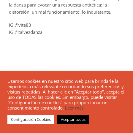
la danza para evocar una respuesta antitética: la
distorsión, un mal funcionamiento, lo inquietante.
IG @vite83
IG @talvezdanza
Usamos cookies en nuestro sitio web para brindarle la
experiencia más relevante recordando sus preferencias y
visitas repetidas. Al hacer clic en "Aceptar todo", acepta el
uso de TODAS las cookies. Sin embargo, puede visitar
"Configuración de cookies" para proporcionar un
consentimiento controlado.
Leer más
Configuración Cookies
Aceptar todas