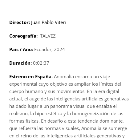
Saltar
al
contenido
Director:
Juan Pablo Viteri
Coreografía:
TALVEZ
País / Año:
Ecuador, 2024
Duración:
0:02:37
Estreno en España.
Anomalía encarna un viaje
experimental cuyo objetivo es ampliar los límites del
cuerpo humano y sus movimientos. En la era digital
actual, el auge de las inteligencias artificiales generativas
ha dado lugar a un panorama visual que ensalza el
realismo, la hiperestética y la homogeneización de las
formas físicas. En desafío a esta tendencia dominante,
que refuerza las normas visuales, Anomalía se sumerge
en el reino de las inteligencias artificiales generativas y