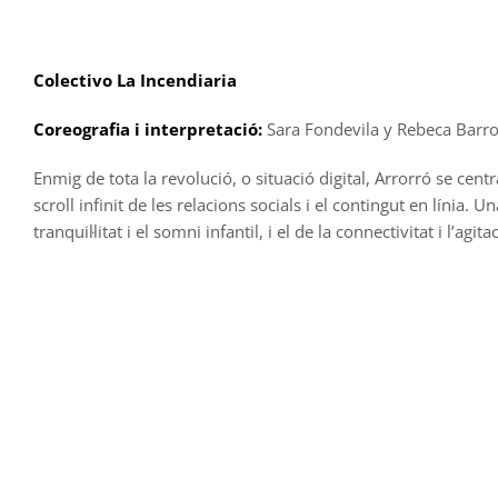
Skip
to
content
Colectivo La Incendiaria
Coreografia i interpretació:
Sara Fondevila y Rebeca Barr
Enmig de tota la revolució, o situació digital, Arrorró se cen
scroll infinit de les relacions socials i el contingut en líni
tranquil·litat i el somni infantil, i el de la connectivitat i l’agitac