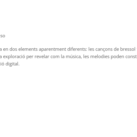
oso
tra en dos elements aparentment diferents: les cançons de bressol t
a. Una exploració per revelar com la música, les melodies poden cons
ió digital.