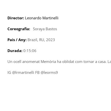
Skip
to
content
Director:
Leonardo Martinelli
Coreografia:
Soraya Bastos
País / Any:
Brazil, RU, 2023
Durada:
0:15:06
Un ocell anomenat Memòria ha oblidat com tornar a casa. La Lu
IG @lrmartinelli FB @leorms9