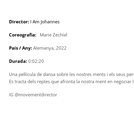
Skip
to
content
Director:
I Am Johannes
Coreografia:
Marie Zechiel
País / Any:
Alemanya, 2022
Durada:
0:02:20
Una pel·lícula de dansa sobre les nostres ments i els seus per
Es tracta dels reptes que afronta la nostra ment en negociar 
IG @movementdirector