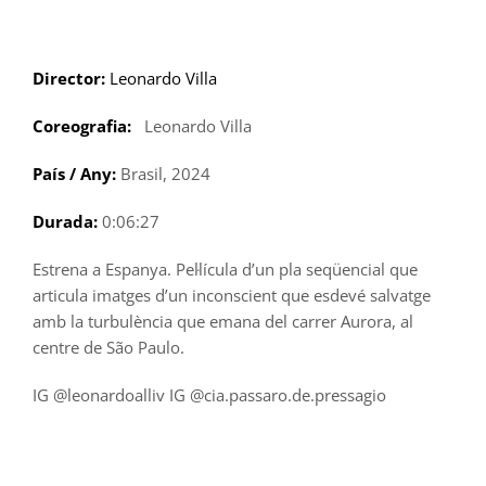
Skip
to
content
Director:
Leonardo Villa
Coreografia:
Leonardo Villa
País / Any:
Brasil, 2024
Durada:
0:06:27
Estrena a Espanya. Pel·lícula d’un pla seqüencial que
articula imatges d’un inconscient que esdevé salvatge
amb la turbulència que emana del carrer Aurora, al
centre de São Paulo.
IG @leonardoalliv IG @cia.passaro.de.pressagio