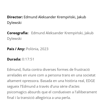
Skip
to
content
Director:
Edmund Aleksander Krempiński, Jakub
Dylewski
Coreografia:
Edmund Aleksander Krempiński, Jakub
Dylewski
País / Any:
Polònia, 2023
Durada:
0:17:51
Edmund, lluita contra diverses formes de frustració
arrelades en viure com a persona trans en una societat
altament opressora. Basada en una història real, EDGE
segueix l’Edmund a través d’una sèrie d’actes
psicomagics absurds que el condueixen a l’alliberament
final i la transició al·legòrica a una perla.