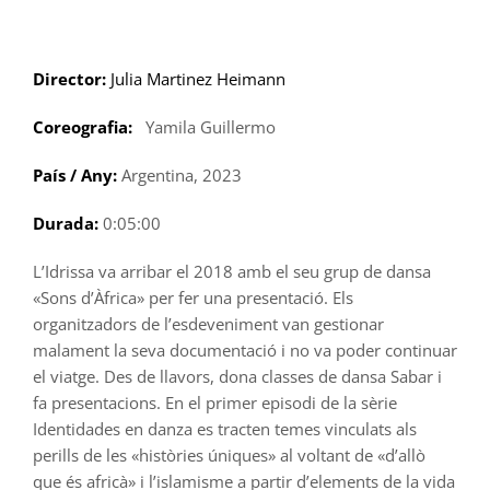
Skip
to
content
Director:
Julia Martinez Heimann
Coreografia:
Yamila Guillermo
País / Any:
Argentina, 2023
Durada:
0:05:00
L’Idrissa va arribar el 2018 amb el seu grup de dansa
«Sons d’Àfrica» per fer una presentació. Els
organitzadors de l’esdeveniment van gestionar
malament la seva documentació i no va poder continuar
el viatge. Des de llavors, dona classes de dansa Sabar i
fa presentacions. En el primer episodi de la sèrie
Identidades en danza es tracten temes vinculats als
perills de les «històries úniques» al voltant de «d’allò
que és africà» i l’islamisme a partir d’elements de la vida