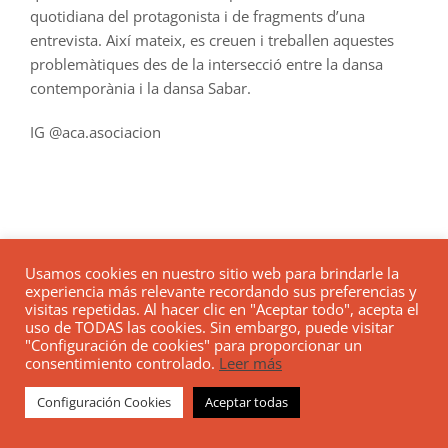
quotidiana del protagonista i de fragments d’una
entrevista. Així mateix, es creuen i treballen aquestes
problemàtiques des de la intersecció entre la dansa
contemporània i la dansa Sabar.
IG @aca.asociacion
Usamos cookies en nuestro sitio web para brindarle la
experiencia más relevante recordando sus preferencias y
visitas repetidas. Al hacer clic en "Aceptar todo", acepta el
uso de TODAS las cookies. Sin embargo, puede visitar
"Configuración de cookies" para proporcionar un
consentimiento controlado.
Leer más
Configuración Cookies
Aceptar todas