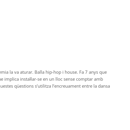
mia la va aturar. Balla hip-hop i house. Fa 7 anys que
que implica instal·lar-se en un lloc sense comptar amb
questes qüestions s’utilitza l’encreuament entre la dansa