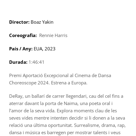
Skip
to
content
Director:
Boaz Yakin
Coreografia:
Rennie Harris
País / Any:
EUA, 2023
Durada:
1:46:41
Premi Aportació Excepcional al Cinema de Dansa
Choreoscope 2024. Estrena a Europa.
DeRay, un ballarí de carrer llegendari, cau del cel fins a
aterrar davant la porta de Naima, una poeta oral i
l’amor de la seva vida. Explora moments clau de les
seves vides mentre intenten decidir si li donen a la seva
relació una última oportunitat. Surrealisme, drama, rap,
dansa i música es barregen per mostrar talents i veus