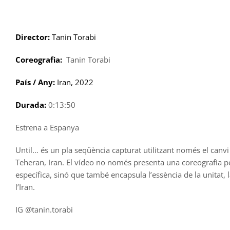
Skip
to
content
Director:
Tanin Torabi
Coreografia:
Tanin Torabi
País / Any:
Iran, 2022
Durada:
0:13:50
Estrena a Espanya
Until… és un pla seqüència capturat utilitzant només el canvi 
Teheran, Iran. El vídeo no només presenta una coreografia pe
específica, sinó que també encapsula l’essència de la unitat, 
l’Iran.
IG @tanin.torabi