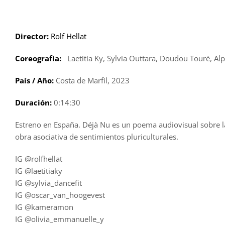
Saltar
al
contenido
Director:
Rolf Hellat
Coreografía:
Laetitia Ky, Sylvia Outtara, Doudou Touré, Al
País / Año:
Costa de Marfil, 2023
Duración:
0:14:30
Estreno en España. Déjà Nu es un poema audiovisual sobre la 
obra asociativa de sentimientos pluriculturales.
IG @rolfhellat
IG @laetitiaky
IG @sylvia_dancefit
IG @oscar_van_hoogevest
IG @kameramon
IG @olivia_emmanuelle_y