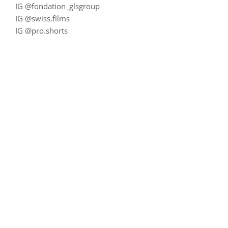
IG @fondation_glsgroup
IG @swiss.films
IG @pro.shorts