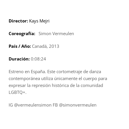
Saltar
al
contenido
Director:
Kays Mejri
Coreografía:
Simon Vermeulen
País / Año:
Canadá, 2013
Duración:
0:08:24
Estreno en España. Este cortometraje de danza
contemporánea utiliza únicamente el cuerpo para
expresar la represión histórica de la comunidad
LGBTQ+.
IG @vermeulensimon FB @simonvermeulen