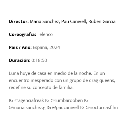
Saltar
al
contenido
Director:
Maria Sánchez, Pau Canivell, Rubén García
Coreografía:
elenco
País / Año:
España, 2024
Duración:
0:18:50
Luna huye de casa en medio de la noche. En un
encuentro inesperado con un grupo de drag queens,
redefine su concepto de familia.
IG @agenciafreak IG @rumbarooben IG
@maria.sanchez.g IG @paucanivell IG @nocturnasfilm