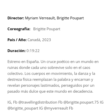
Saltar
al
contenido
Director:
Myriam Verreault, Brigitte Poupart
Coreografía:
Brigitte Poupart
País / Año:
Canadá, 2023
Duración:
0:19:22
Estreno en España. Un cruce poético en un mundo en
ruinas donde cada uno sobrevive solo en el caos
colectivo. Los cuerpos en movimiento, la danza y la
destreza física reemplazan la palabra y encarnan y
revelan personajes lastimados, perseguidos por un
pasado más dulce que este mundo en decadencia.
IG, Fb @travellingdistribution Fb @brigitte.poupart.75 IG
@brigitte_poupart IG @myverreault Fb