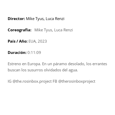
Saltar
al
contenido
Director:
Mike Tyus, Luca Renzi
Coreografía:
Mike Tyus, Luca Renzi
País / Año:
EUA, 2023
Duración:
0:11:09
Estreno en Europa. En un páramo desolado, los errantes
buscan los susurros olvidados del agua.
IG @the.rosinbox.project FB @therosinboxproject