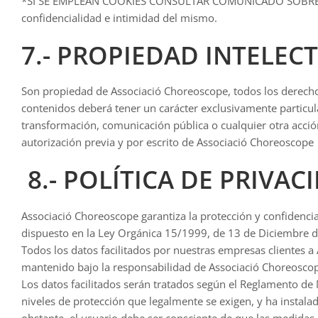
*SI SE EMPLEAN COOKIES CONSULTAR COMUNICADO SOBRE USO 
confidencialidad e intimidad del mismo.
7.- PROPIEDAD INTELECT
Son propiedad de Associació Choreoscope, todos los derechos
contenidos deberá tener un carácter exclusivamente particul
transformación, comunicación pública o cualquier otra acción
autorización previa y por escrito de Associació Choreoscope
8.- POLÍTICA DE PRIVA
Associació Choreoscope garantiza la protección y confidenci
dispuesto en la Ley Orgánica 15/1999, de 13 de Diciembre d
Todos los datos facilitados por nuestras empresas clientes a
mantenido bajo la responsabilidad de Associació Choreoscope,
Los datos facilitados serán tratados según el Reglamento d
niveles de protección que legalmente se exigen, y ha instalad
obstante, el usuario debe ser consciente de que las medidas