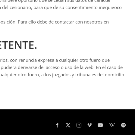
ón del cesionario, para que de su consentimiento inequívoco
posición. Para ello debe de contactar con nosotros en
ETENTE.
rios, con renuncia expresa a cualquier otro fuero que
 pudiera derivarse del acceso o uso de la web. En el caso de
lquier otro fuero, a los juzgados y tribunales del domicilio
Facebook
X
Instagram
Vimeo
YouTube
Wikipedia
Spot