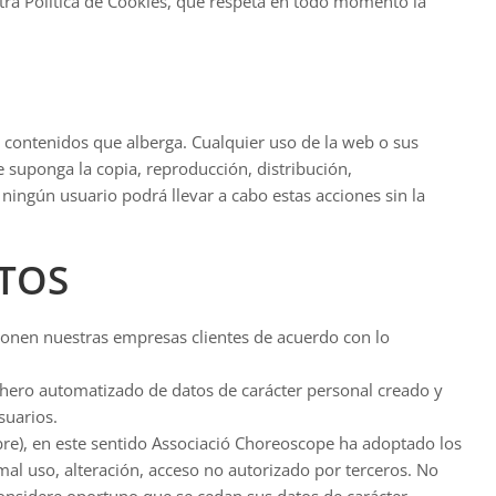
Política de Cookies, que respeta en todo momento la
s contenidos que alberga. Cualquier uso de la web o sus
 suponga la copia, reproducción, distribución,
ningún usuario podrá llevar a cabo estas acciones sin la
ATOS
cionen nuestras empresas clientes de acuerdo con lo
ichero automatizado de datos de carácter personal creado y
suarios.
re), en este sentido Associació Choreoscope ha adoptado los
 mal uso, alteración, acceso no autorizado por terceros. No
considere oportuno que se cedan sus datos de carácter