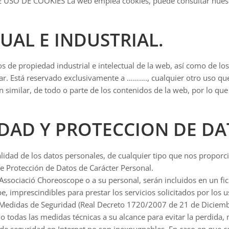
DE COOKIES La web emplea cookies, puede consultar nuestra 
UAL E INDUSTRIAL.
 de propiedad industrial e intelectual de la web, así como de lo
ar. Está reservado exclusivamente a ………., cualquier otro uso que
 similar, de todo o parte de los contenidos de la web, por lo que 
CIDAD Y PROTECCION DE D
alidad de los datos personales, de cualquier tipo que nos propor
e Protección de Datos de Carácter Personal.
 Associació Choreoscope o a su personal, serán incluidos en un f
 imprescindibles para prestar los servicios solicitados por los u
e Medidas de Seguridad (Real Decreto 1720/2007 de 21 de Diciemb
o todas las medidas técnicas a su alcance para evitar la perdida,
 de seguridad en Internet no son inexpugnables. En caso en que 