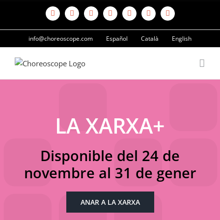
Skip
to
Facebook
X
Instagram
Vimeo
YouTube
Wikipedia
Spotify
content
info@choreoscope.com
Español
Català
English
LA XARXA+
Disponible del 24 de
novembre al 31 de gener
ANAR A LA XARXA