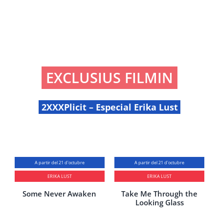
EXCLUSIUS FILMIN
2XXXPlicit – Especial Erika Lust
A partir del 21 d'octubre
A partir del 21 d'octubre
ERIKA LUST
ERIKA LUST
Some Never Awaken
Take Me Through the
Looking Glass