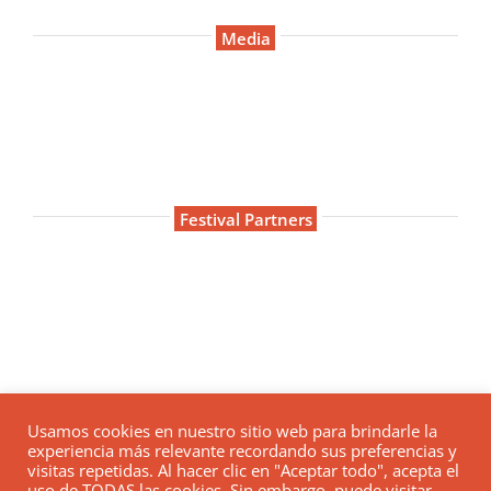
Media
Festival Partners
Usamos cookies en nuestro sitio web para brindarle la
experiencia más relevante recordando sus preferencias y
visitas repetidas. Al hacer clic en "Aceptar todo", acepta el
uso de TODAS las cookies. Sin embargo, puede visitar