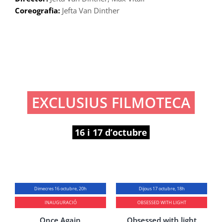
Coreografia:
Jefta Van Dinther
EXCLUSIUS FILMOTECA
16 i 17 d’octubre
Dimecres 16 octubre, 20h
Dijous 17 octubre, 18h
INAUGURACIÓ
OBSESSED WITH LIGHT
Once Again
Obsessed with light