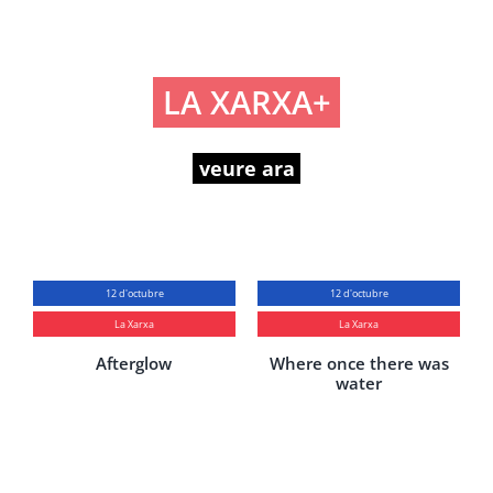
LA XARXA+
veure ara
12 d'octubre
12 d'octubre
La Xarxa
La Xarxa
Afterglow
Where once there was
water