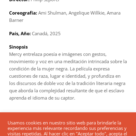
Coreografía:
Ami Shulman, Angelique Willkie, Amara
Barner
País, Año:
Canadá, 2025
Sinopsis
Mercy entrelaza poesía e imágenes con gestos,
movimiento y voz en una meditación intrincada sobre la
condición de la mujer negra. La película expresa
cuestiones de raza, lugar e identidad, y profundiza en
los discursos de doble voz de la tradición literaria negra
que aborda la complejidad resultante de que el esclavo
aprenda el idioma de su captor.
Usamos cookies en nuestro sitio web para brindarle la
experiencia más relevante recordando sus preferencias y
visitas repetidas. Al hacer clic en "Aceptar todo", acepta el