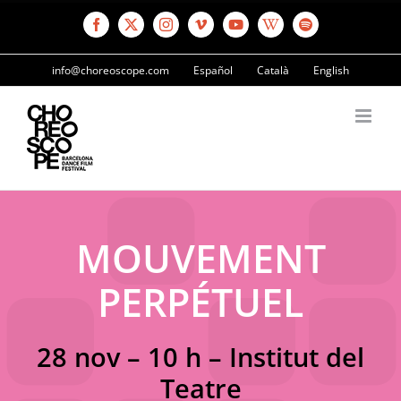
Saltar
al
Facebook
X
Instagram
Vimeo
YouTube
Wikipedia
Spotify
contenido
info@choreoscope.com
Español
Català
English
MOUVEMENT
PERPÉTUEL
28 nov – 10 h – Institut del
Teatre