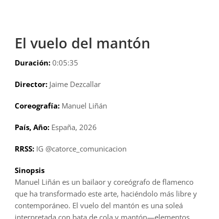
El vuelo del mantón
Duración:
0:05:35
Director:
Jaime Dezcallar
Coreografía:
Manuel Liñán
País, Año:
España, 2026
RRSS:
IG @catorce_comunicacion
Sinopsis
Manuel Liñán es un bailaor y coreógrafo de flamenco
que ha transformado este arte, haciéndolo más libre y
contemporáneo. El vuelo del mantón es una soleá
interpretada con bata de cola y mantón—elementos