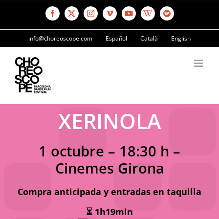
Saltar
al
Facebook
X
Instagram
Vimeo
YouTube
Wikipedia
Spotify
contenido
info@choreoscope.com
Español
Català
English
XERINOLA
1 octubre – 18:30 h –
Cinemes Girona
Compra anticipada y entradas en taquilla
⏳ 1h19min