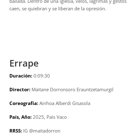
bailada. Dentro de una iglesia, velos, lágrimas y gestos
caen, se quiebran y se liberan de la opresión.
Errape
Duración:
0:09:30
Director:
Maitane Dorronsoro Erauntzetamurgil
Coreografía:
Ainhoa Alberdi Gisasola
País, Año:
2025, País Vaco
RRSS:
IG @maitadorron