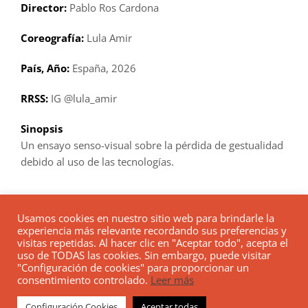
Director:
Pablo Ros Cardona
Coreografía:
Lula Amir
País, Año:
España, 2026
RRSS:
IG @lula_amir
Sinopsis
Un ensayo senso-visual sobre la pérdida de gestualidad
debido al uso de las tecnologías.
Usamos cookies en nuestro sitio web para brindarle la
experiencia más relevante recordando sus preferencias y
visitas repetidas. Al hacer clic en "Aceptar todo", acepta el
uso de TODAS las cookies. Sin embargo, puede visitar
© 2026 choreoscope.com Todos los derechos reservados.
"Configuración de cookies" para proporcionar un
Aviso Legal
|
Política de Privacidad
|
Política de Cookies
consentimiento controlado.
Leer más
Diseñadora Web
Configuración Cookies
Aceptar todas