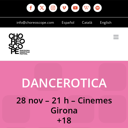
Saltar
al
Facebook
X
Instagram
Vimeo
YouTube
Wikipedia
Spotify
contenido
info@choreoscope.com
Español
Català
English
DANCEROTICA
28 nov – 21 h – Cinemes
Girona
+18