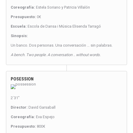
Coreografía:
Estela Soriano y Patricia Villalón
Presupuesto:
0€
Escuela:
Escola de Dansa i Música Elisenda Tarragó
Sinopsis:
Un banco. Dos personas. Una conversación … sin palabras.
A bench. Two people. A conversation .. without words.
POSESSION
2´31″
Director:
David Garsaball
Coreografía:
Eva Espejo
Presupuesto:
800€