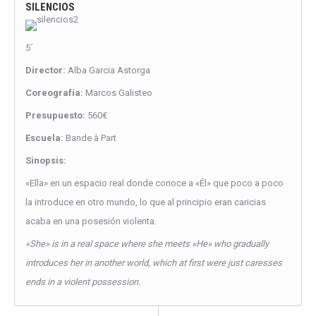
SILENCIOS
5´
Director:
Alba Garcia Astorga
Coreografía:
Marcos Galisteo
Presupuesto:
560€
Escuela:
Bande à Part
Sinopsis:
«Ella» en un espacio real donde conoce a «Él» que poco a poco
la introduce en otro mundo, lo que al principio eran caricias
acaba en una posesión violenta.
«She» is in a real space where she meets «He» who gradually
introduces her in another world, which at first were just caresses
ends in a violent possession.