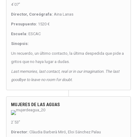
4´07″
Director, Coreógrafa:
Aina Lanas
Presupuesto:
1520 €
Escuela:
ESCAC
Sinopsis:
Un recuerdo, un último contacto, la última despedida que pide a
gritos que no haya lugar a dudas.
Last memories, last contact, real or in our imagination. The last
goodbye to leave no room for doubt.
MUJERES DE LAS AGUAS
2´53″
Director:
Clàudia Barberà Miró, Eloi Sánchez Palau