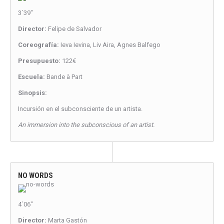
3´39″
Director:
Felipe de Salvador
Coreografía:
Ieva Ievina, Liv Aira, Agnes Balfego
Presupuesto:
122€
Escuela:
Bande à Part
Sinopsis:
Incursión en el subconsciente de un artista.
An immersion into the subconscious of an artist.
NO WORDS
4´06″
Director:
Marta Gastón