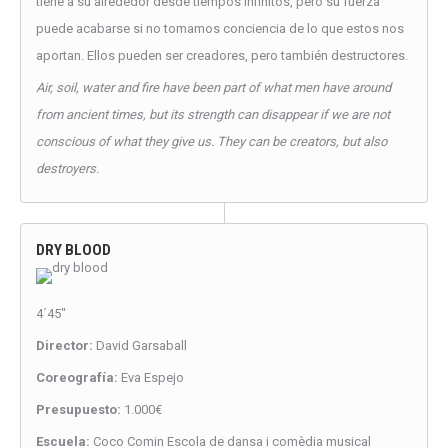
tiene a su alrededor desde tiempos infinitos, pero su fuerza
puede acabarse si no tomamos conciencia de lo que estos nos
aportan. Ellos pueden ser creadores, pero también destructores.
Air, soil, water and fire have been part of what men have around
from ancient times, but its strength can disappear if we are not
conscious of what they give us. They can be creators, but also
destroyers.
DRY BLOOD
4´45″
Director:
David Garsaball
Coreografía:
Eva Espejo
Presupuesto:
1.000€
Escuela:
Coco Comin Escola de dansa i comèdia musical