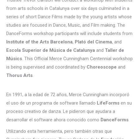
Trustee Trevor Carlson will conduct a workshop with students
from arts schools in Catalunya over six days culminated in a
series of short Dance Films made by the young artists whose
studies are focused in Dance, Music, and Film making. The
DanceForms workshop participants will include students from
Institute of the Arts Barcelona
,
Plató del Cinema
, and
Escola Superior de Música de Catalunya
and
Taller de
Músics
. This Official Merce Cunningham Centennial workshop
is being supervised and coordinated by
Choreoscope
and
Thorus Arts
.
En 1991, a la edad de 72 años, Merce Cunningham incorporó
el uso de un programa de software llamado
LifeForms
en su
proceso creativo de danza. Le pidieron que ayudara a
desarrollar el software ahora conocido como
DanceForms
.
Utilizando esta herramienta, pero también otras que