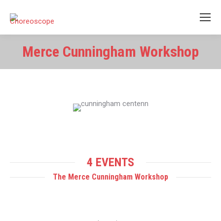
Merce Cunningham Workshop
Estás aquí:
4 EVENTS
The Merce Cunningham Workshop